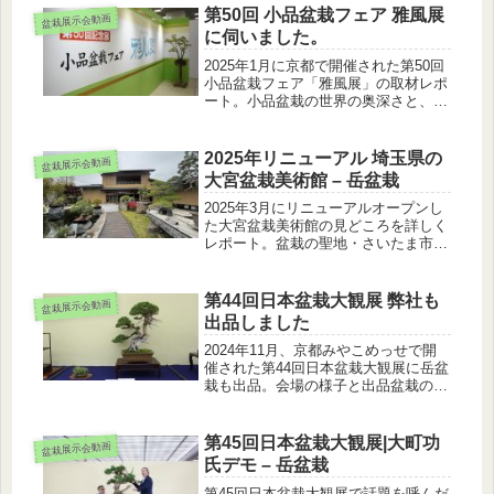
第50回 小品盆栽フェア 雅風展
盆栽展示会動画
に伺いました。
2025年1月に京都で開催された第50回
小品盆栽フェア「雅風展」の取材レポ
ート。小品盆栽の世界の奥深さと、出
品作品の魅力をお届けします。
2025年リニューアル 埼玉県の
盆栽展示会動画
大宮盆栽美術館 – 岳盆栽
2025年3月にリニューアルオープンし
た大宮盆栽美術館の見どころを詳しく
レポート。盆栽の聖地・さいたま市で
の新たな展示内容と見学ポイントをご
紹介します。
第44回日本盆栽大観展 弊社も
盆栽展示会動画
出品しました
2024年11月、京都みやこめっせで開
催された第44回日本盆栽大観展に岳盆
栽も出品。会場の様子と出品盆栽のご
紹介、展示会レポートをお届けしま
す。
第45回日本盆栽大観展|大町功
盆栽展示会動画
氏デモ – 岳盆栽
第45回日本盆栽大観展で話題を呼んだ