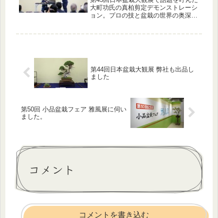
大町功氏の真柏剪定デモンストレーシ
ョン。プロの技と盆栽の世界の奥深さ
をレポートします。
第44回日本盆栽大観展 弊社も出品し
ました
第50回 小品盆栽フェア 雅風展に伺い
ました。
コメント
コメントを書き込む