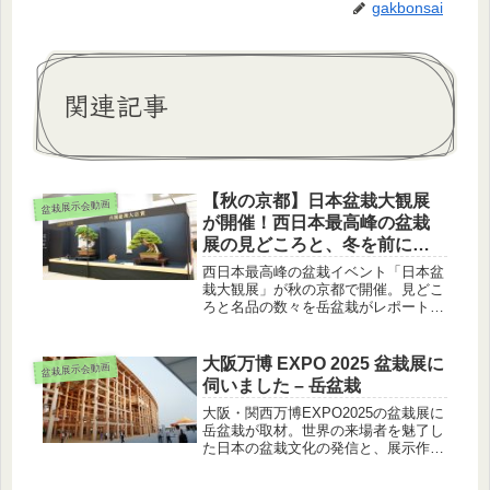
gakbonsai
関連記事
【秋の京都】日本盆栽大観展
盆栽展示会動画
が開催！西日本最高峰の盆栽
展の見どころと、冬を前に考
える「名木の整理」
西日本最高峰の盆栽イベント「日本盆
栽大観展」が秋の京都で開催。見どこ
ろと名品の数々を岳盆栽がレポート。
冬前の買取相場情報もあわせてお届け
します。
大阪万博 EXPO 2025 盆栽展に
盆栽展示会動画
伺いました – 岳盆栽
大阪・関西万博EXPO2025の盆栽展に
岳盆栽が取材。世界の来場者を魅了し
た日本の盆栽文化の発信と、展示作品
の見どころをレポートします。