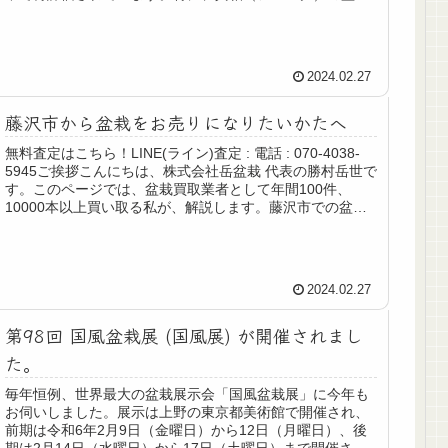
が海外...
2024.02.27
藤沢市から盆栽をお売りになりたいかたへ
無料査定はこちら！LINE(ライン)査定 : 電話 : 070-4038-
5945ご挨拶こんにちは、株式会社岳盆栽 代表の勝村岳世で
す。このページでは、盆栽買取業者として年間100件、
10000本以上買い取る私が、解説します。藤沢市での盆
栽...
2024.02.27
第98回 国風盆栽展 (国風展) が開催されまし
た。
毎年恒例、世界最大の盆栽展示会「国風盆栽展」に今年も
お伺いしました。展示は上野の東京都美術館で開催され、
前期は令和6年2月9日（金曜日）から12日（月曜日）、後