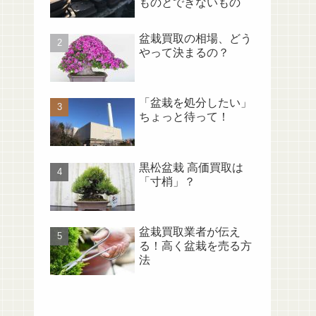
ものとできないもの
盆栽買取の相場、どう
やって決まるの？
「盆栽を処分したい」
ちょっと待って！
黒松盆栽 高価買取は
「寸梢」？
盆栽買取業者が伝え
る！高く盆栽を売る方
法