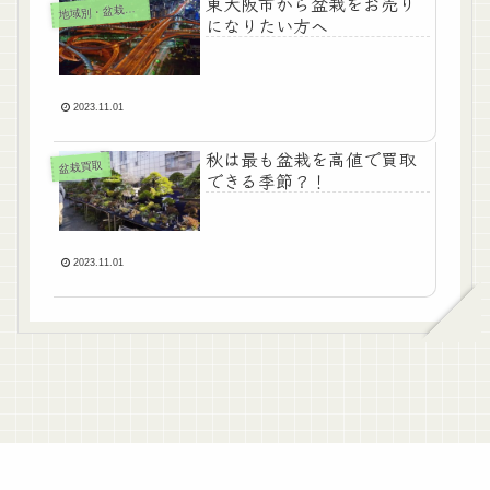
東大阪市から盆栽をお売り
地
域別・盆栽買取
になりたい方へ
2023.11.01
秋は最も盆栽を高値で買取
盆栽買取
できる季節？！
2023.11.01