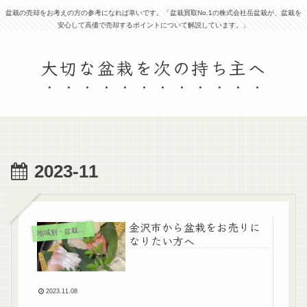
盆栽の売却をお考えの方の参考になれば幸いです。「盆栽買取No.1の株式会社岳盆栽が、盆栽を
安心して高価で売却するポイントについて解説しています。」
大切な盆栽を次の持ち主へ
2023-11
金沢市から盆栽をお売りに
地
域別・盆栽買取
なりたい方へ
2023.11.08