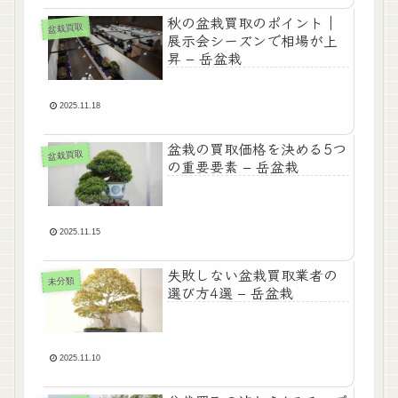
秋の盆栽買取のポイント｜
盆栽買取
展示会シーズンで相場が上
昇 – 岳盆栽
2025.11.18
盆栽の買取価格を決める5つ
盆栽買取
の重要要素 – 岳盆栽
2025.11.15
失敗しない盆栽買取業者の
未分類
選び方4選 – 岳盆栽
2025.11.10