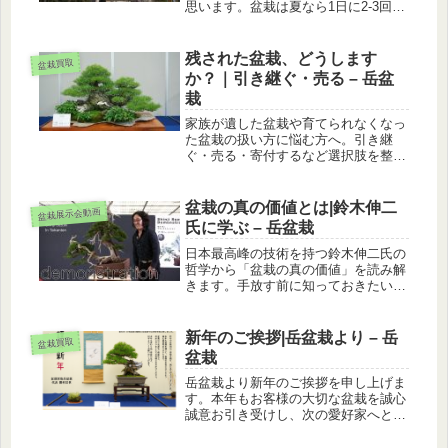
思います。盆栽は夏なら1日に2-3回、
冬でも基本的に1日1回の水掛けが必要
なとてもデリケートな植物です。盆栽
に興味がないご家族の方は、「盆栽を
残された盆栽、どうします
盆栽買取
捨てたい」「盆栽を処分したい」...
か？｜引き継ぐ・売る – 岳盆
栽
家族が遺した盆栽や育てられなくなっ
た盆栽の扱い方に悩む方へ。引き継
ぐ・売る・寄付するなど選択肢を整理
し、後悔しない決断のヒントをお伝え
します。
盆栽の真の価値とは|鈴木伸二
盆栽展示会動画
氏に学ぶ – 岳盆栽
日本最高峰の技術を持つ鈴木伸二氏の
哲学から「盆栽の真の価値」を読み解
きます。手放す前に知っておきたい盆
栽の価値観と買取査定への活かし方も
解説。
新年のご挨拶|岳盆栽より – 岳
盆栽買取
盆栽
岳盆栽より新年のご挨拶を申し上げま
す。本年もお客様の大切な盆栽を誠心
誠意お引き受けし、次の愛好家へとバ
トンを繋ぐお手伝いをしてまいりま
す。