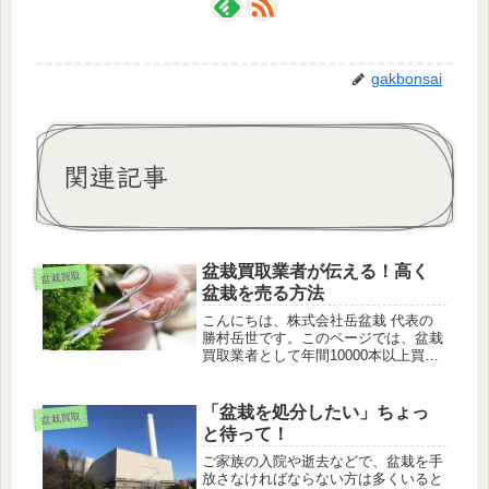
gakbonsai
関連記事
盆栽買取業者が伝える！高く
盆栽買取
盆栽を売る方法
こんにちは、株式会社岳盆栽 代表の
勝村岳世です。このページでは、盆栽
買取業者として年間10000本以上買い
取る私が、盆栽を安心して高く売る方
法について解説します。盆栽とは？盆
栽とは、鉢に入っている植物のことを
「盆栽を処分したい」ちょっ
盆栽買取
指します。名前の通り、器(盆)に...
と待って！
ご家族の入院や逝去などで、盆栽を手
放さなければならない方は多くいると