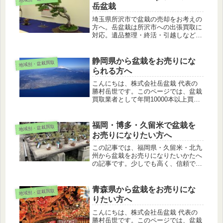
岳盆栽
埼玉県所沢市で盆栽の売却をお考えの
方へ。岳盆栽は所沢市への出張買取に
対応。遺品整理・終活・引越しなど、
大切な盆栽を安心して手放せるようサ
ポートします。
静岡県から盆栽をお売りにな
地域別・盆栽買取
られる方へ
こんにちは、株式会社岳盆栽 代表の
勝村岳世です。このページでは、盆栽
買取業者として年間10000本以上買い
取る私が、解説します。愛媛県は気候
も良く、多くの盆栽愛好家さんがお住
まいの地域です。イメージしやすくす
福岡・博多・久留米で盆栽を
地域別・盆栽買取
るために、盆栽愛好家さんのご家族...
お売りになりたい方へ
この記事では、福岡県・久留米・北九
州から盆栽をお売りになりたいかたへ
の記事です。少しでも高く、信頼でき
る業者さんにお売りできればと思いま
す。
青森県から盆栽をお売りにな
地域別・盆栽買取
りたい方へ
こんにちは、株式会社岳盆栽 代表の
勝村岳世です。このページでは、盆栽