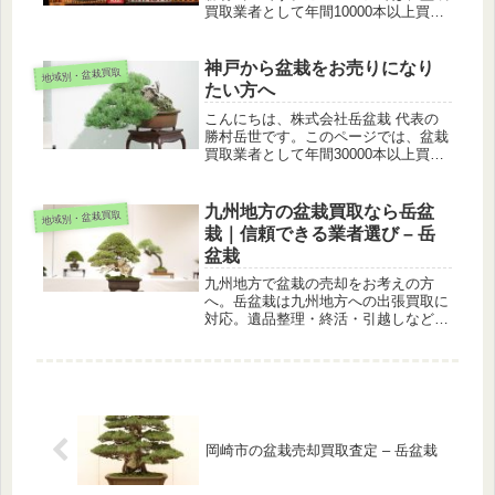
買取業者として年間10000本以上買い
取る私が、解説します。青森県は盆栽
が育ちやすい環境にあり、多くの盆栽
愛好家さんがお住まいの地域です。イ
神戸から盆栽をお売りになり
地域別・盆栽買取
メージしやすくするために、盆栽愛...
たい方へ
こんにちは、株式会社岳盆栽 代表の
勝村岳世です。このページでは、盆栽
買取業者として年間30000本以上買い
取る私が、解説します。神戸市は盆栽
が育ちやすい環境にあり、多くの盆栽
愛好家さんがお住まいの地域です。イ
九州地方の盆栽買取なら岳盆
地域別・盆栽買取
メージしやすくするために、盆栽愛...
栽｜信頼できる業者選び – 岳
盆栽
九州地方で盆栽の売却をお考えの方
へ。岳盆栽は九州地方への出張買取に
対応。遺品整理・終活・引越しなど、
大切な盆栽を安心して手放せるようサ
ポートします。
岡崎市の盆栽売却買取査定 – 岳盆栽