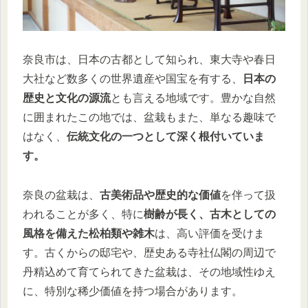
奈良市は、日本の古都として知られ、東大寺や春日
大社など数多くの世界遺産や国宝を有する、
日本の
歴史と文化の源流
とも言える地域です。豊かな自然
に囲まれたこの地では、盆栽もまた、単なる趣味で
はなく、
伝統文化の一つとして深く根付いていま
す。
奈良の盆栽は、
古美術品や歴史的な価値
を伴って扱
われることが多く、特に
樹齢が長く、古木としての
風格を備えた松柏類や雑木
は、高い評価を受けま
す。古くからの邸宅や、歴史ある寺社仏閣の周辺で
丹精込めて育てられてきた盆栽は、その地域性ゆえ
に、特別な稀少価値を持つ場合があります。