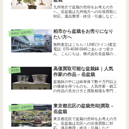
九州地方で盆栽の売却をお考えの方
へ。岳盆栽は九州地方への出張買取に
対応。遺品整理・終活・引越しなど、
大切な盆栽を安心して手放せるようサ
ポートします。
柏市から盆栽をお売りになり
地域別・盆栽買取
たい方へ
無料査定はこちら！LINE(ライン)査定:
電話: 070-4038-5945ごあいさつ皆さ
ん、こんにちは。株式会社岳盆栽の代
表、勝村岳世と申します。こちらのペ
ージでは、盆栽買取を専門に行う私
が、年間で100件以上、合計10000本
高価買取可能な盆栽鉢｜人気
未分類
を超える...
作家の作品 – 岳盆栽
盆栽鉢の中には鉢単体で数十万円以上
の価値を持つものも。人気作家・銘工
の作品の見分け方と買取相場を専門家
が解説。査定に出す前に必読の情報で
す。
東京都北区の盆栽売却|買取 –
地域別・盆栽買取
岳盆栽
東京都北区で盆栽の売却をお考えの方
へ。岳盆栽は北区への出張買取に対
応。遺品整理・終活・引越しなど、大