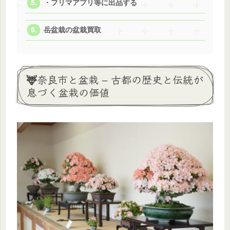
・フリマアプリ等に出品する
岳盆栽の盆栽買取
🦌奈良市と盆栽 – 古都の歴史と伝統が
息づく盆栽の価値