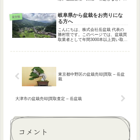
切な盆栽を安心して手放せるようサポ
ートします。
岐阜県から盆栽をお売りにな
未分類
る方へ
こんにちは、株式会社岳盆栽 代表の
勝村世です。このページでは、盆栽買
取業者として年間3000本以上買い取る
私が、解説します。岐阜県は気候も良
く、多くの盆栽愛好家さんがお住まい
の地域です。イメージしやすくするた
めに、盆栽愛好家さんのご家族・「...
東京都中野区の盆栽売却|買取 – 岳盆
栽
大津市の盆栽売却|買取査定 – 岳盆栽
コメント