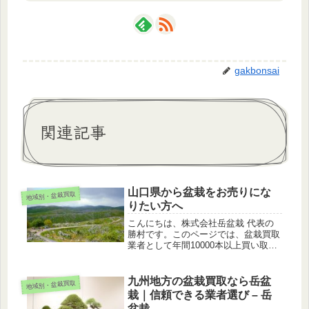
gakbonsai
関連記事
山口県から盆栽をお売りにな
地域別・盆栽買取
りたい方へ
こんにちは、株式会社岳盆栽 代表の
勝村です。このページでは、盆栽買取
業者として年間10000本以上買い取る
私が、解説します。山口県は気候も良
く、多くの盆栽愛好家さんがお住まい
の地域です。イメージしやすくするた
九州地方の盆栽買取なら岳盆
地域別・盆栽買取
めに、盆栽愛好家さんのご家族・「...
栽｜信頼できる業者選び – 岳
盆栽