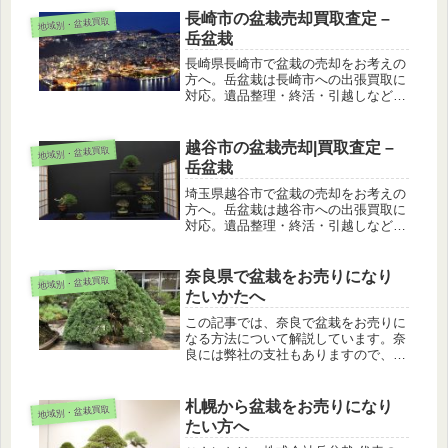
す。このページでは、盆栽買取業者と
長崎市の盆栽売却買取査定 –
地域別・盆栽買取
して年間10000本以上買い取る私...
岳盆栽
長崎県長崎市で盆栽の売却をお考えの
方へ。岳盆栽は長崎市への出張買取に
対応。遺品整理・終活・引越しなど、
大切な盆栽を安心して手放せるようサ
ポートします。
越谷市の盆栽売却|買取査定 –
地域別・盆栽買取
岳盆栽
埼玉県越谷市で盆栽の売却をお考えの
方へ。岳盆栽は越谷市への出張買取に
対応。遺品整理・終活・引越しなど、
大切な盆栽を安心して手放せるようサ
ポートします。
奈良県で盆栽をお売りになり
地域別・盆栽買取
たいかたへ
この記事では、奈良で盆栽をお売りに
なる方法について解説しています。奈
良には弊社の支社もありますので、よ
ろしければ弊社に一度ご相談くださ
い。
札幌から盆栽をお売りになり
地域別・盆栽買取
たい方へ