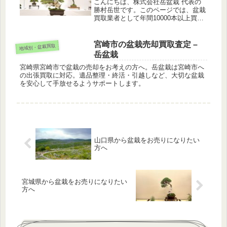
こんにちは、株式会社岳盆栽 代表の
勝村岳世です。このページでは、盆栽
買取業者として年間10000本以上買い
取る私が、解説します。札幌市は盆栽
が育ちやすい環境にあり、多くの盆栽
愛好家さんがお住まいの地域です。イ
宮崎市の盆栽売却買取査定 –
地域別・盆栽買取
メージしやすくするために、盆栽愛...
岳盆栽
宮崎県宮崎市で盆栽の売却をお考えの方へ。岳盆栽は宮崎市へ
の出張買取に対応。遺品整理・終活・引越しなど、大切な盆栽
を安心して手放せるようサポートします。
山口県から盆栽をお売りになりたい
方へ
宮城県から盆栽をお売りになりたい
方へ