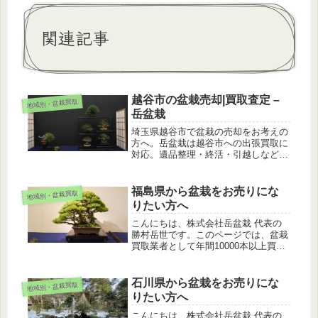
関連記事
越谷市の盆栽売却|買取査定 –
地域別・盆栽買取
岳盆栽
埼玉県越谷市で盆栽の売却をお考えの
方へ。岳盆栽は越谷市への出張買取に
対応。遺品整理・終活・引越しなど、
大切な盆栽を安心して手放せるようサ
ポートします。
福島県から盆栽をお売りにな
地域別・盆栽買取
りたい方へ
こんにちは、株式会社岳盆栽 代表の
勝村岳世です。このページでは、盆栽
買取業者として年間10000本以上買い
取る私が、解説します。福島県は盆栽
が育ちやすい環境にあり、多くの盆栽
愛好家さんがお住まいの地域です。イ
石川県から盆栽をお売りにな
地域別・盆栽買取
メージしやすくするために、盆栽愛...
りたい方へ
こんにちは、株式会社岳盆栽 代表の