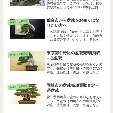
勝村岳世です。このページでは、盆栽
買取業者として年間10000本以上買い
取る私が、解説します。石川県は盆栽
が育ちやすい環境にあり、多くの盆栽
愛好家さんがお住まいの地域です。イ
仙台市から盆栽をお売りにな
地域別・盆栽買取
メージしやすくするために、盆栽愛...
りたい方へ
この記事では、仙台から盆栽をお売り
になる方法を解説しています。仙台市
も盆栽買取実績ございます。盆栽の売
却は安心の盆栽専門業者へ。
東京都中野区の盆栽売却|買取
地域別・盆栽買取
– 岳盆栽
東京都中野区で盆栽の売却をお考えの
方へ。岳盆栽は中野区への出張買取に
対応。遺品整理・終活・引越しなど、
大切な盆栽を安心して手放せるようサ
ポートします。
岡崎市の盆栽売却買取査定 –
地域別・盆栽買取
岳盆栽
愛知県岡崎市で盆栽の売却をお考えの
方へ。岳盆栽は岡崎市への出張買取に
対応。遺品整理・終活・引越しなど、
大切な盆栽を安心して手放せるようサ